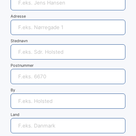
Adresse
Stednavn
Postnummer
By
Land